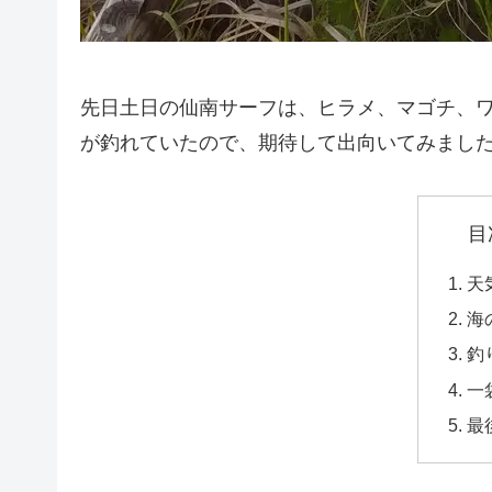
先日土日の仙南サーフは、ヒラメ、マゴチ、
が釣れていたので、期待して出向いてみまし
目
天
海
釣
一
最