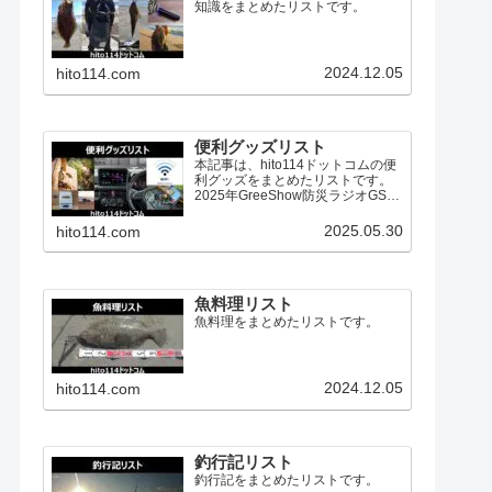
知識をまとめたリストです。
2024.12.05
hito114.com
便利グッズリスト
本記事は、hito114ドットコムの便
利グッズをまとめたリストです。
2025年GreeShow防災ラジオGS-
297のレビュー【PR】最近、地震
や豪雨など、予期せぬ災害が増え
2025.05.30
hito114.com
ているようですが、皆さんは災害
への備えは何かしていますか？今
回、G...
魚料理リスト
魚料理をまとめたリストです。
2024.12.05
hito114.com
釣行記リスト
釣行記をまとめたリストです。