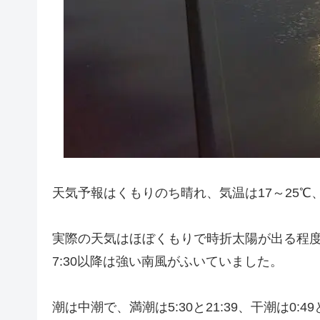
天気予報はくもりのち晴れ、気温は17～25℃、
実際の天気はほぼくもりで時折太陽が出る程
7:30以降は強い南風がふいていました。
潮は中潮で、満潮は5:30と21:39、干潮は0: